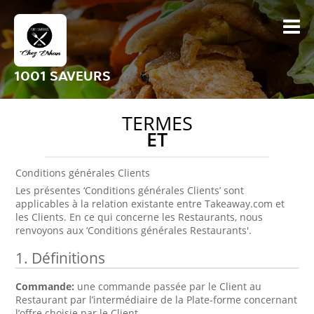
1001 SAVEURS
TERMES
ET
Conditions générales Clients
Les présentes ‘Conditions générales Clients’ sont
applicables à la relation existante entre Takeaway.com et
les Clients. En ce qui concerne les Restaurants, nous
renvoyons aux ‘Conditions générales Restaurants'.
1. Définitions
Commande:
une commande passée par le Client au
Restaurant par l’intermédiaire de la Plate-forme concernant
l’offre choisie par le Client.